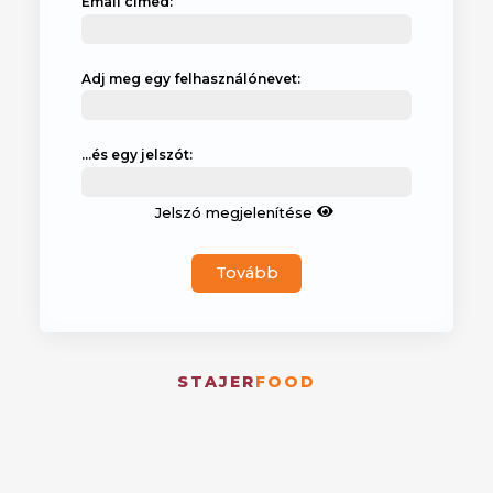
Email címed:
Adj meg egy felhasználónevet:
...és egy jelszót:
Jelszó megjelenítése
Tovább
STAJER
FOOD